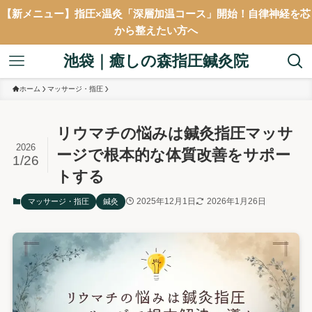
【新メニュー】指圧×温灸「深層加温コース」開始！自律神経を芯
から整えたい方へ
池袋｜癒しの森指圧鍼灸院
ホーム
マッサージ・指圧
リウマチの悩みは鍼灸指圧マッサ
2026
ージで根本的な体質改善をサポー
1/26
トする
2025年12月1日
2026年1月26日
マッサージ・指圧
鍼灸