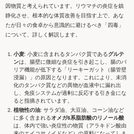
因物質と考えられています。リウマチの炎症を鎮
静化させ、根本的な体質改善を目指す上で、あな
たが日々の食卓から意識的に避けるべき「四毒」
について、詳しく解説します。
小麦
: 小麦に含まれるタンパク質である
グルテ
ン
は、腸壁に微細な炎症を引き起こし、腸のバ
リア機能が低下する「リーキーガット（腸管壁
浸漏）」の原因となります。これにより、未消
化のタンパク質などの異物が血液中に漏れ出
し、免疫システムが過剰に反応する引き金にな
ると指摘されています。
植物性の油
: サラダ油、大豆油、コーン油など
に多く含まれる
オメガ6系脂肪酸のリノール酸
は、体内で強い炎症性の物質（アラキドン酸由
来のエイコサノイドなど）の原料になってしま