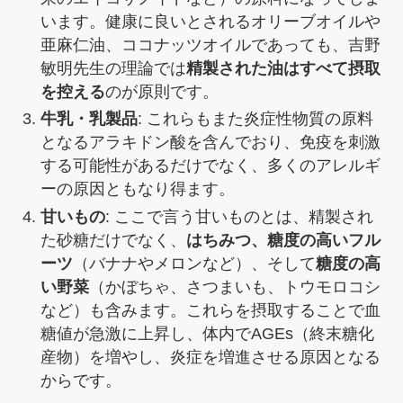
います。健康に良いとされるオリーブオイルや
亜麻仁油、ココナッツオイルであっても、吉野
敏明先生の理論では
精製された油はすべて摂取
を控える
のが原則です。
牛乳・乳製品
: これらもまた炎症性物質の原料
となるアラキドン酸を含んでおり、免疫を刺激
する可能性があるだけでなく、多くのアレルギ
ーの原因ともなり得ます。
甘いもの
: ここで言う甘いものとは、精製され
た砂糖だけでなく、
はちみつ、糖度の高いフル
ーツ
（バナナやメロンなど）、そして
糖度の高
い野菜
（かぼちゃ、さつまいも、トウモロコシ
など）も含みます。これらを摂取することで血
糖値が急激に上昇し、体内でAGEs（終末糖化
産物）を増やし、炎症を増進させる原因となる
からです。