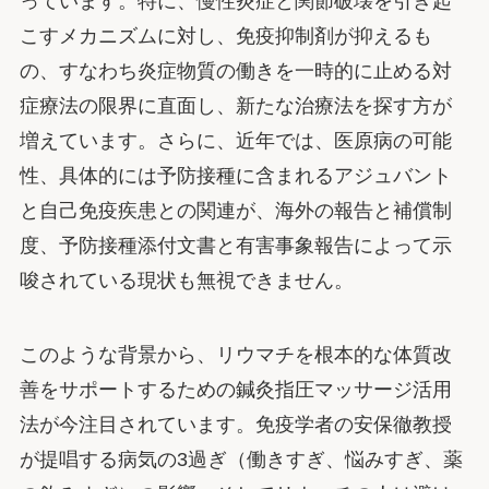
っています。特に、慢性炎症と関節破壊を引き起
こすメカニズムに対し、免疫抑制剤が抑えるも
の、すなわち炎症物質の働きを一時的に止める対
症療法の限界に直面し、新たな治療法を探す方が
増えています。さらに、近年では、医原病の可能
性、具体的には予防接種に含まれるアジュバント
と自己免疫疾患との関連が、海外の報告と補償制
度、予防接種添付文書と有害事象報告によって示
唆されている現状も無視できません。
このような背景から、リウマチを根本的な体質改
善をサポートするための鍼灸指圧マッサージ活用
法が今注目されています。免疫学者の安保徹教授
が提唱する病気の3過ぎ（働きすぎ、悩みすぎ、薬