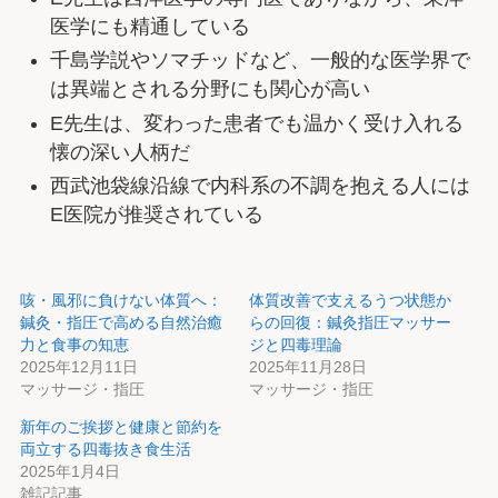
医学にも精通している
千島学説やソマチッドなど、一般的な医学界で
は異端とされる分野にも関心が高い
E先生は、変わった患者でも温かく受け入れる
懐の深い人柄だ
西武池袋線沿線で内科系の不調を抱える人には
E医院が推奨されている
咳・風邪に負けない体質へ：
体質改善で支えるうつ状態か
鍼灸・指圧で高める自然治癒
らの回復：鍼灸指圧マッサー
力と食事の知恵
ジと四毒理論
2025年12月11日
2025年11月28日
マッサージ・指圧
マッサージ・指圧
新年のご挨拶と健康と節約を
両立する四毒抜き食生活
2025年1月4日
雑記記事