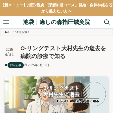
【新メニュー】指圧×温灸「深層加温コース」開始！自律神経を芯
から整えたい方へ
池袋｜癒しの森指圧鍼灸院
ホーム
雑記記事
O-リングテスト大村先生の逝去を
2025
8/31
病院の診療で知る
2025年8月31日
雑記記事