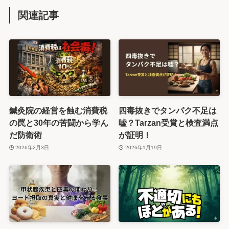
関連記事
鍼灸院の経営を蝕む消費税
四毒抜きでタンパク不足は
の罠と30年の苦闘から学ん
嘘？Tarzan受賞と検査満点
だ防衛術
が証明！
2026年2月3日
2026年1月19日