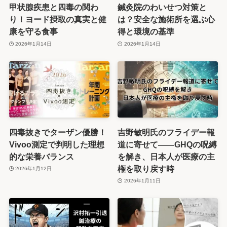
甲状腺疾患と四毒の関わ
鍼灸院のわいせつ対策と
り！ヨード摂取の真実と健
は？安全な施術所を選ぶ心
康を守る食事
得と環境の基準
2026年1月14日
2026年1月14日
四毒抜きでターザン優勝！
吉野敏明氏のフライデー報
Vivoo測定で判明した理想
道に寄せて——GHQの呪縛
的な栄養バランス
を解き、日本人が医療の主
権を取り戻す時
2026年1月12日
2026年1月11日