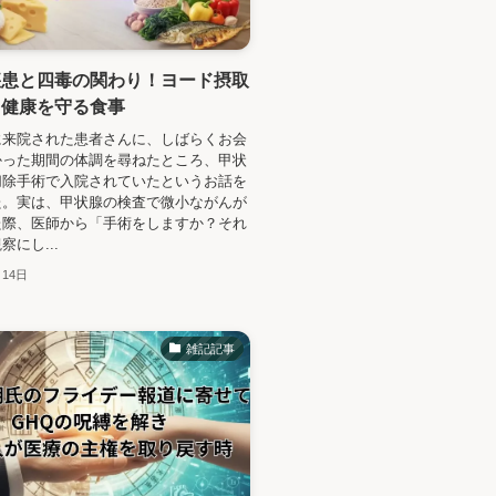
疾患と四毒の関わり！ヨード摂取
と健康を守る食事
に来院された患者さんに、しばらくお会
かった期間の体調を尋ねたところ、甲状
切除手術で入院されていたというお話を
た。実は、甲状腺の検査で微小ながんが
た際、医師から「手術をしますか？それ
にし...
月14日
雑記記事