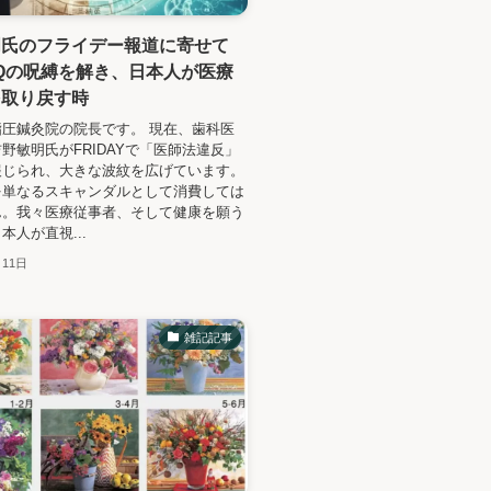
明氏のフライデー報道に寄せて
Qの呪縛を解き、日本人が医療
を取り戻す時
圧鍼灸院の院長です。 現在、歯科医
野敏明氏がFRIDAYで「医師法違反」
報じられ、大きな波紋を広げています。
を単なるスキャンダルとして消費しては
ん。我々医療従事者、そして健康を願う
本人が直視...
月11日
雑記記事