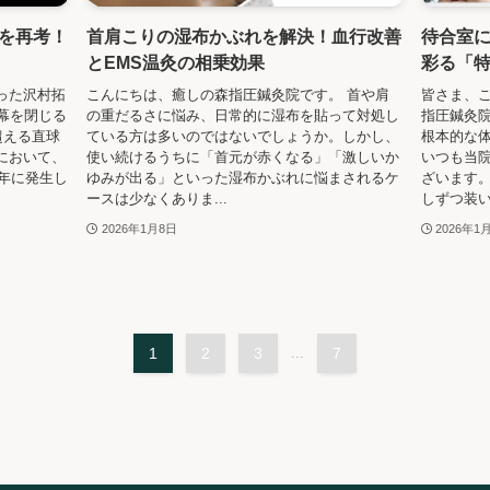
を再考！
首肩こりの湿布かぶれを解決！血行改善
待合室
とEMS温灸の相乗効果
彩る「
った沢村拓
こんにちは、癒しの森指圧鍼灸院です。 首や肩
皆さま、
幕を閉じる
の重だるさに悩み、日常的に湿布を貼って対処し
指圧鍼灸院
超える直球
ている方は多いのではないでしょうか。しかし、
根本的な
において、
使い続けるうちに「首元が赤くなる」「激しいか
いつも当
7年に発生し
ゆみが出る」といった湿布かぶれに悩まされるケ
ざいます。
ースは少なくありま...
しずつ装い
2026年1月8日
2026年1
1
2
3
...
7