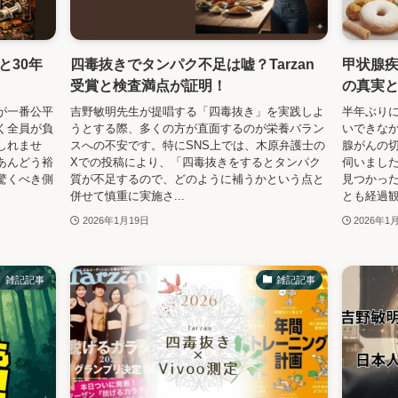
と30年
四毒抜きでタンパク不足は嘘？Tarzan
甲状腺
受賞と検査満点が証明！
の真実
が一番公平
吉野敏明先生が提唱する「四毒抜き」を実践しよ
半年ぶり
く全員が負
うとする際、多くの方が直面するのが栄養バラン
いできな
しれませ
スへの不安です。特にSNS上では、木原弁護士の
腺がんの
あんどう裕
Xでの投稿により、「四毒抜きをするとタンパク
伺いまし
驚くべき側
質が不足するので、どのように補うかという点と
見つかっ
併せて慎重に実施さ...
とも経過観察
2026年1月19日
2026年1
雑記記事
雑記記事