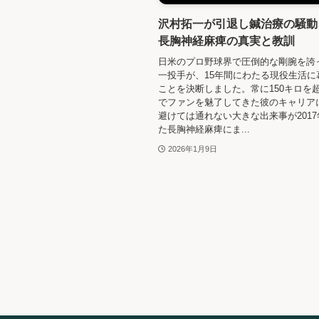
沢村拓一が引退し鍼治療の騒動
長胸神経麻痺の真実と教訓
日米のプロ野球界で圧倒的な剛腕を誇
一投手が、15年間にわたる現役生活に
ことを決断しました。常に150キロを
でファンを魅了してきた彼のキャリア
避けては通れない大きな出来事が201
た長胸神経麻痺にま...
2026年1月9日