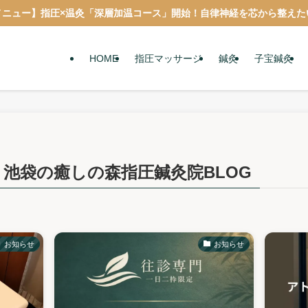
メニュー】指圧×温灸「深層加温コース」開始！自律神経を芯から整えた
HOME
指圧マッサージ
鍼灸
子宝鍼灸
池袋の癒しの森指圧鍼灸院BLOG
お知らせ
お知らせ