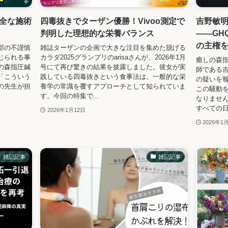
全な施術
四毒抜きでターザン優勝！Vivoo測定で
吉野敏
判明した理想的な栄養バランス
——GH
の主権
部の不謹慎
雑誌ターザンの企画で大きな注目を集めた脱げる
じられる事
カラダ2025グランプリのarisaさんが、2026年1月
癒しの森指
の森指圧鍼
号にて再び驚きの結果を披露しました。彼女が実
師である吉
「こういう
践している四毒抜きという食事法は、一般的な栄
の疑いを
の先生が担
養学の常識を覆すアプローチとして知られていま
この騒動
す。今回の特集で...
なりませ
すべての日
2026年1月12日
2026年1
雑記記事
雑記記事