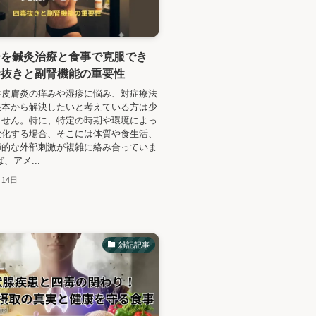
ーを鍼灸治療と食事で克服でき
毒抜きと副腎機能の重要性
性皮膚炎の痒みや湿疹に悩み、対症療法
根本から解決したいと考えている方は少
ません。特に、特定の時期や環境によっ
変化する場合、そこには体質や食生活、
節的な外部刺激が複雑に絡み合っていま
、アメ...
月14日
雑記記事