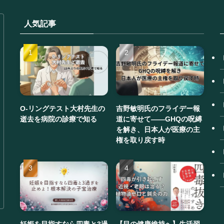
人気記事
O-リングテスト大村先生の
吉野敏明氏のフライデー報
逝去を病院の診療で知る
道に寄せて——GHQの呪縛
を解き、日本人が医療の主
権を取り戻す時
妊娠を目指すなら四毒と3過
【目の健康維持へ】生活習