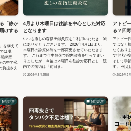
る「静か
4月より木曜日は往診を中心とした対応
アトピ
届けする
となります
る？四
いつも癒しの森指圧鍼灸院をご利用いただき、誠
アトピー
にありがとうございます。 2026年4月1日より、
ではなく
森」を構えて
木曜日の診療体制を一部変更させていただきま
なくあり
院では現
す。 これまで年中無休で院内診療を行ってまい
て症状が
切磋練磨
りましたが、今後は木曜日を往診対応日とし、院
そして季
その中で私
内での施術は「前日ま...
す。 例えば
の負担さえ
2026年3月25日
2026年2
雑記記事
雑記記事