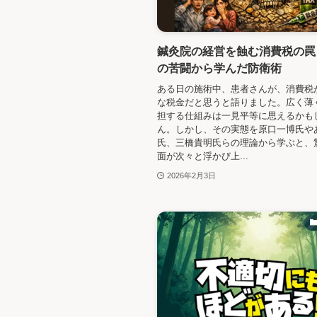
鍼灸院の経営を蝕む消費税の罠
の苦闘から学んだ防衛術
ある日の施術中、患者さんが、消費税
な税金だと思うと語りました。広く薄
担する仕組みは一見平等に思えるかも
ん。しかし、その実態を原口一博氏や
氏、三橋貴明氏らの理論から学ぶと、
面が次々と浮かび上...
2026年2月3日