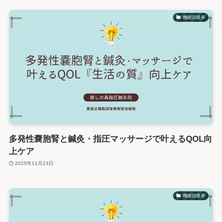
機能回復券
多発性嚢胞腎と鍼灸・指圧マッサージで叶えるQOL向
上ケア
2025年11月23日
機能回復券