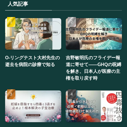
人気記事
O-リングテスト大村先生の
吉野敏明氏のフライデー報
逝去を病院の診療で知る
道に寄せて——GHQの呪縛
を解き、日本人が医療の主
権を取り戻す時