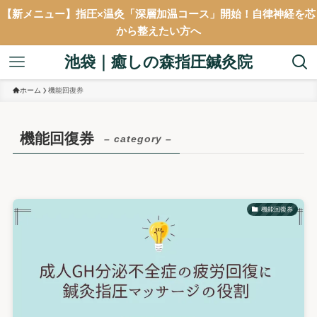
【新メニュー】指圧×温灸「深層加温コース」開始！自律神経を芯
から整えたい方へ
池袋｜癒しの森指圧鍼灸院
ホーム
機能回復券
機能回復券
– category –
機能回復券