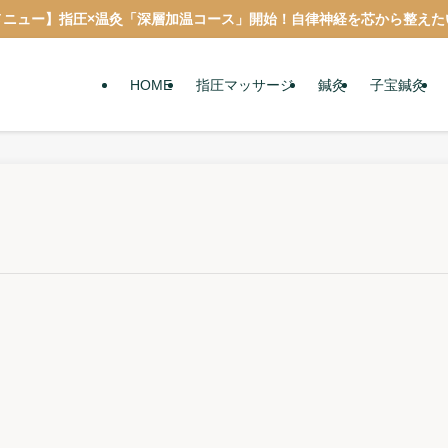
メニュー】指圧×温灸「深層加温コース」開始！自律神経を芯から整えた
HOME
指圧マッサージ
鍼灸
子宝鍼灸